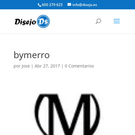
600 279 625
info@disejo.es
bymerro
por
Jose
|
Abr 27, 2017
|
0 Comentarios