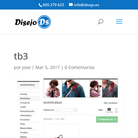
600 279 625
info@disejo.es
tb3
por
Jose
|
Mar 5, 2017
|
0 Comentarios